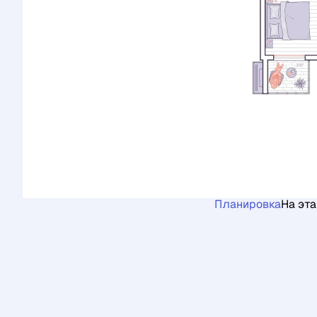
Планировка
На эт