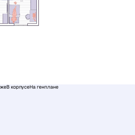
аже
В корпусе
На генплане