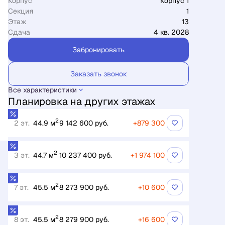
Корпус
Корпус 1
Секция
1
Этаж
13
Сдача
4 кв. 2028
Забронировать
Заказать звонок
Все характеристики
Планировка на других этажах
2
2 эт.
44.9 м
9 142 600 руб.
+879 300
2
3 эт.
44.7 м
10 237 400 руб.
+1 974 100
2
7 эт.
45.5 м
8 273 900 руб.
+10 600
2
8 эт.
45.5 м
8 279 900 руб.
+16 600