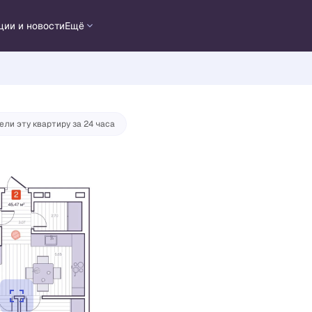
ции и новости
Ещё
тека
от 28 948 руб./мес.
ели эту квартиру за 24 часа