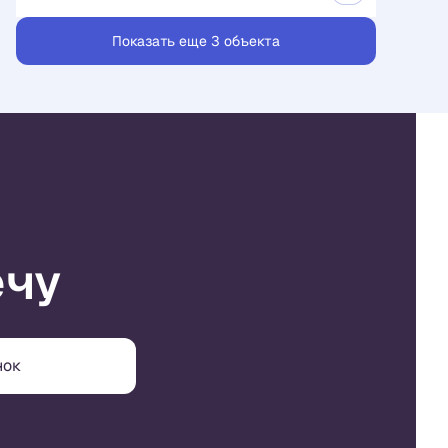
Показать еще 3 объектa
ечу
нок