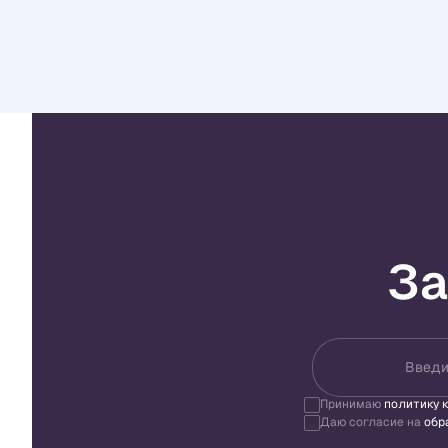
За
Введи
Принимаю
политику 
Даю согласие на
обр