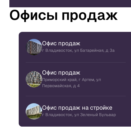
Офисы продаж
Офис продаж
г Владивосток, ул Батарейная, д 3а
Офис продаж
Приморский край, г Артем, ул
Первомайская, д 4
Офис продаж на стройке
г Владивосток, ул Зеленый Бульвар