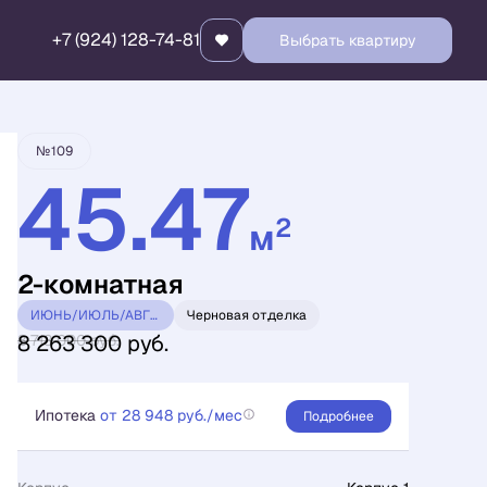
+7 (924) 128-74-81
Забронировать
Выбрать квартиру
№109
45.47
2
м
2-комнатная
ИЮНЬ/ИЮЛЬ/АВГУСТ 2026 ВИЗИОНЕР
Черновая отделка
8 263 300 руб.
8 718 000 руб.
Ипотека
от 28 948 руб./мес
Подробнее