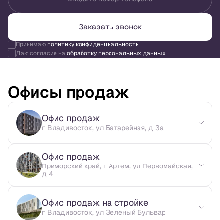
Заказать звонок
Принимаю
политику конфиденциальности
Даю согласие на
обработку персональных данных
Офисы продаж
Офис продаж
г Владивосток, ул Батарейная, д 3а
Офис продаж
Приморский край, г Артем, ул Первомайская,
д 4
Офис продаж на стройке
г Владивосток, ул Зеленый Бульвар