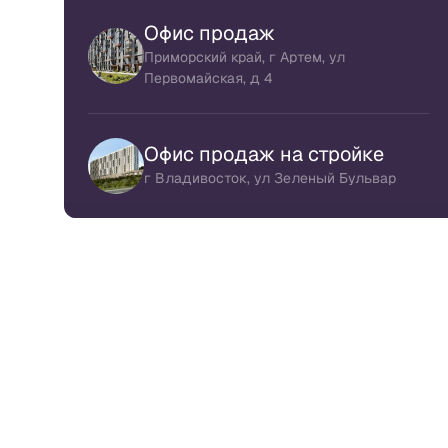
Офис продаж
Приморский край, г Артем, ул
Первомайская, д 4
Офис продаж на стройке
г Владивосток, ул Зеленый Бульвар