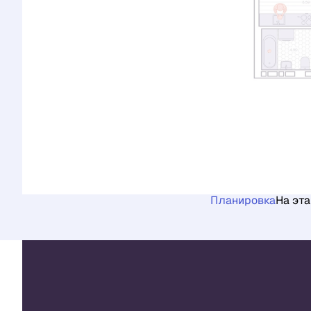
Планировка
На эт