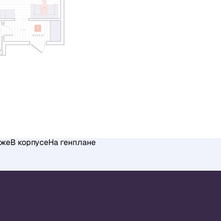
аже
В корпусе
На генплане