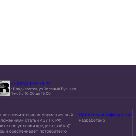
+7 (924) 128-74-81
г Владивосток, ул Зеленый Бульвар
Пн-сб c 10:00 до 19:00
Политика конфиденциал
ит исключительно информационный
оложениями статьи 437 ГК РФ.
Разработано
ите все условия кредита (займа)"
торый обеспечивает потребителю