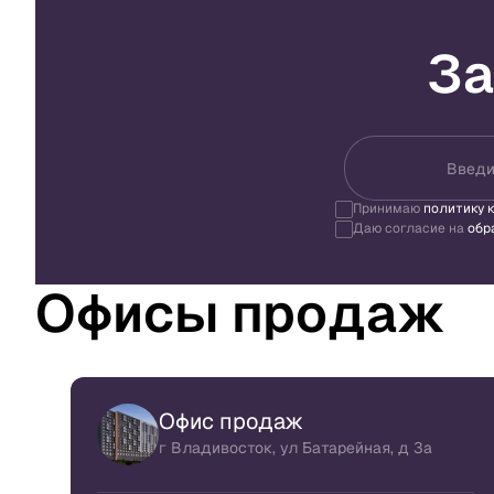
За
Введи
Принимаю
политику 
Даю согласие на
обр
Офисы продаж
Офис продаж
г Владивосток, ул Батарейная, д 3а