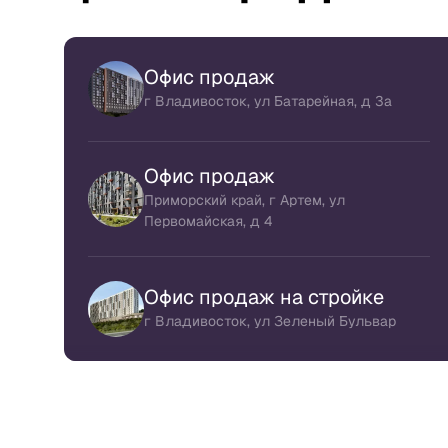
Офис продаж
г Владивосток, ул Батарейная, д 3а
Офис продаж
Приморский край, г Артем, ул
Первомайская, д 4
Офис продаж на стройке
г Владивосток, ул Зеленый Бульвар