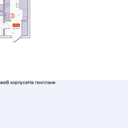
аже
В корпусе
На генплане