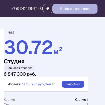
+7 (924) 128-74-81
Выбрать квартиру
Забронировать
№86
30.72
2
м
Студия
Черновая отделка
6 847 300 руб.
Ипотека
от 23 987 руб./мес
Подробнее
Корпус
Корпус 1
Секция
1