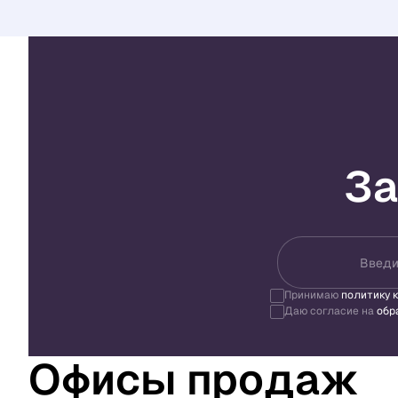
За
Введи
Принимаю
политику 
Даю согласие на
обр
Офисы продаж