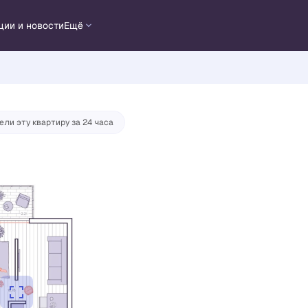
ции и новости
Ещё
3 987 руб./мес.
ели эту квартиру за 24 часа