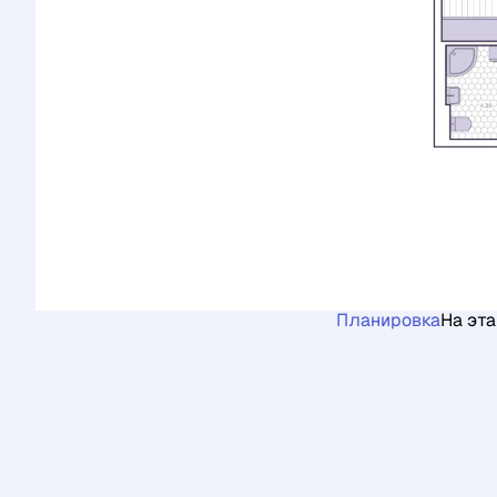
Планировка
На эт