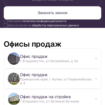
Заказать звонок
Принимаю
политику конфиденциальности
Даю согласие на
обработку персональных данных
Офисы продаж
Офис продаж
г Владивосток, ул Батарейная, д 3а
Офис продаж
Приморский край, г Артем, ул Первомайская,
д 4
Офис продаж на стройке
г Владивосток, ул Зеленый Бульвар