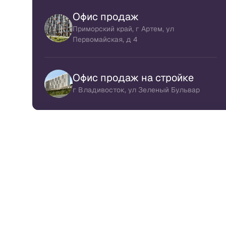
Офис продаж
Приморский край, г Артем, ул
Первомайская, д 4
Офис продаж на стройке
г Владивосток, ул Зеленый Бульвар