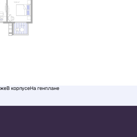
аже
В корпусе
На генплане