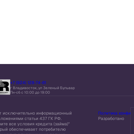
+7 (924) 128-74-81
г Владивосток, ул Зеленый Бульвар
Пн-сб c 10:00 до 19:00
ит исключительно информационный
Политика конфид
оложениями статьи 437 ГК РФ.
Разработано
ите все условия кредита (займа)"
торый обеспечивает потребителю