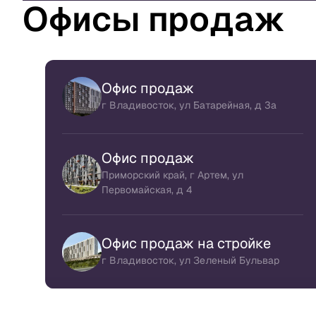
Офисы продаж
Офис продаж
г Владивосток, ул Батарейная, д 3а
Офис продаж
Приморский край, г Артем, ул
Первомайская, д 4
Офис продаж на стройке
г Владивосток, ул Зеленый Бульвар