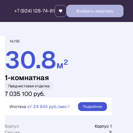
+7 (924) 128-74-81
Выбрать квартиру
Забронировать
№195
30.8
2
м
1-комнатная
Предчистовая отделка
7 035 100 руб.
Ипотека
от 24 645 руб./мес
Подробнее
Корпус
Корпус 1
Секция
2