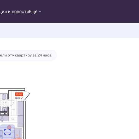
ции и новости
Ещё
ка
от 24 645 руб./мес.
ели эту квартиру за 24 часа