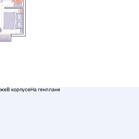
аже
В корпусе
На генплане