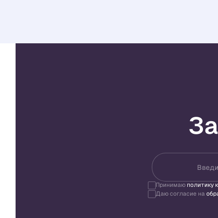
За
Введи
Принимаю
политику 
Даю согласие на
обр