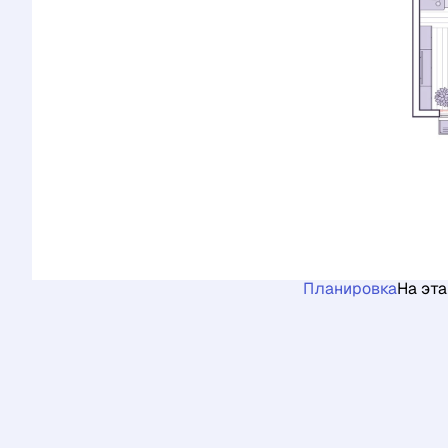
Планировка
На эт