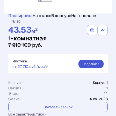
Планировка
На этаже
В корпусе
На генплане
№120
43.53
2
м
1-комнатная
7 910 100 руб.
8 345 400 руб.
Ипотека
Подробнее
от 27 710 руб./мес
Корпус
Корпус 1
Секция
1
Этаж
14
Сдача
4 кв. 2028
Заказать звонок
Все характеристики