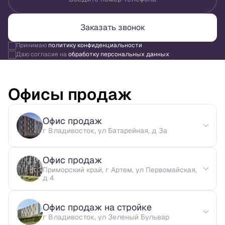
Заказать звонок
Принимаю
политику конфиденциальности
Даю согласие на
обработку персональных данных
Офисы продаж
Офис продаж
г Владивосток, ул Батарейная, д 3а
Офис продаж
Приморский край, г Артем, ул Первомайская,
д 4
Офис продаж на стройке
г Владивосток, ул Зеленый Бульвар