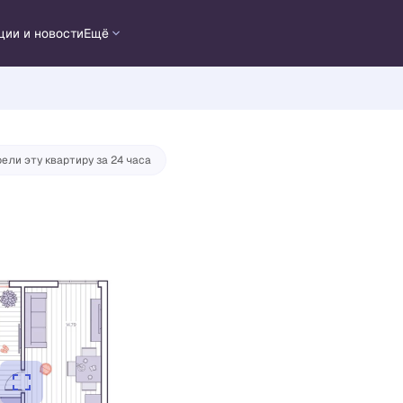
ции и новости
Ещё
отека
от 35 589 руб./мес.
ели эту квартиру за 24 часа