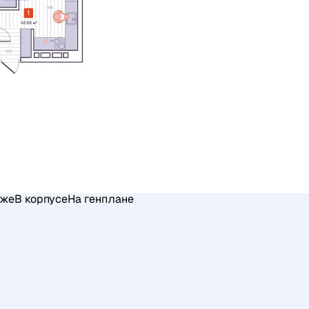
аже
В корпусе
На генплане