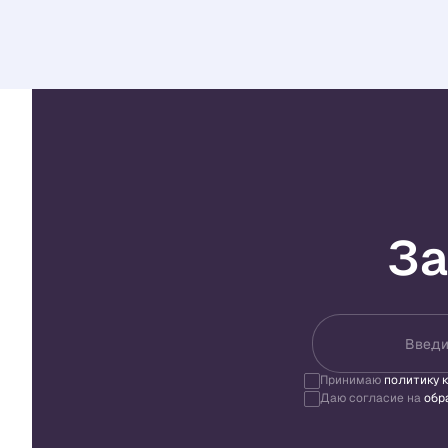
За
Введи
Принимаю
политику 
Даю согласие на
обр