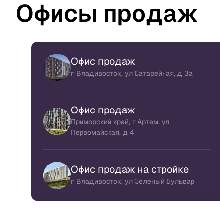
Офисы продаж
Офис продаж
г Владивосток, ул Батарейная, д 3а
Офис продаж
Приморский край, г Артем, ул
Первомайская, д 4
Офис продаж на стройке
г Владивосток, ул Зеленый Бульвар