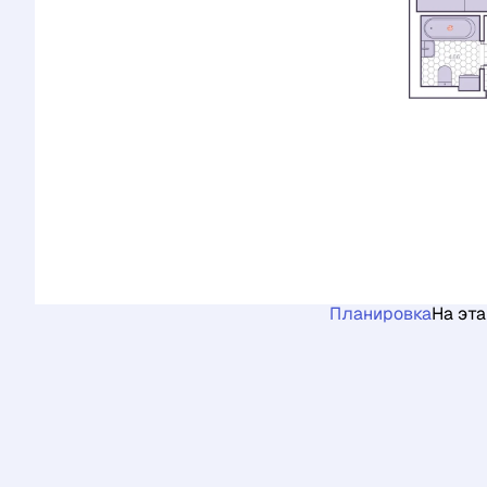
Планировка
На эт