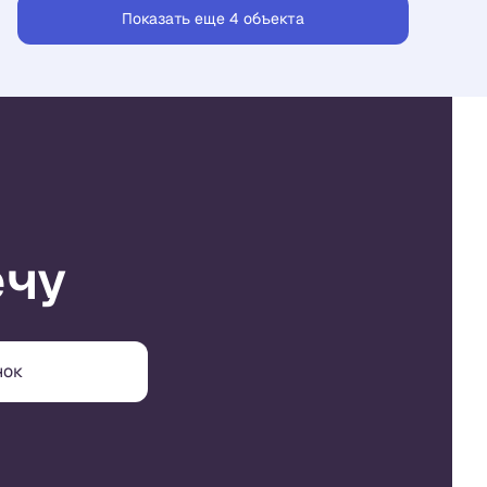
Показать еще 4 объектa
ечу
нок