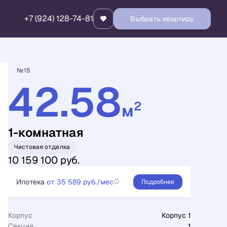
+7 (924) 128-74-81
Выбрать квартиру
Забронировать
№15
42.58
2
м
1-комнатная
Чистовая отделка
10 159 100 руб.
Ипотека
от 35 589 руб./мес
Подробнее
Корпус
Корпус 1
Секция
1