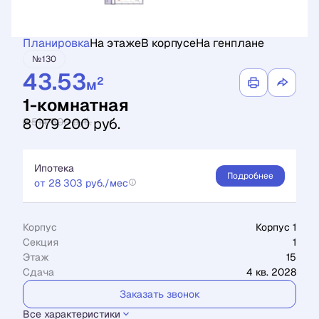
Планировка
На этаже
В корпусе
На генплане
№130
43.53
2
м
1-комнатная
8 079 200 руб.
8 514 500 руб.
Ипотека
Подробнее
от 28 303 руб./мес
Корпус
Корпус 1
Секция
1
Этаж
15
Сдача
4 кв. 2028
Заказать звонок
Все характеристики