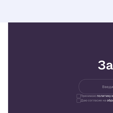
За
Введи
Принимаю
политику 
Даю согласие на
обр