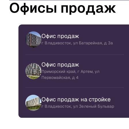
Офисы продаж
Офис продаж
г Владивосток, ул Батарейная, д 3а
Офис продаж
Приморский край, г Артем, ул
Первомайская, д 4
Офис продаж на стройке
г Владивосток, ул Зеленый Бульвар