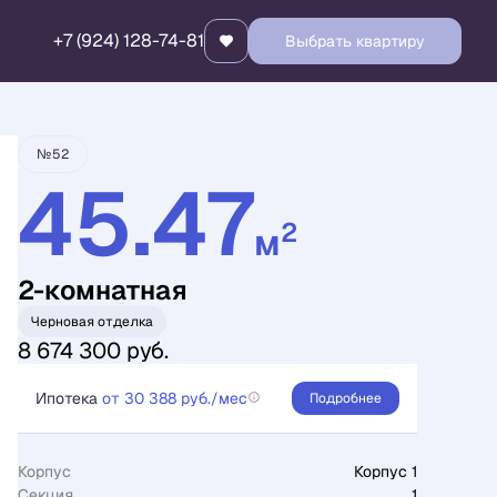
+7 (924) 128-74-81
Выбрать квартиру
Забронировать
№52
45.47
2
м
2-комнатная
Черновая отделка
8 674 300 руб.
Ипотека
от 30 388 руб./мес
Подробнее
Корпус
Корпус 1
Секция
1