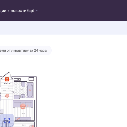
ции и новости
Ещё
тека
от 30 388 руб./мес.
ели эту квартиру за 24 часа