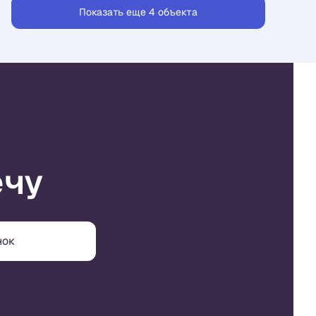
Показать еще 4 объектa
ечу
нок