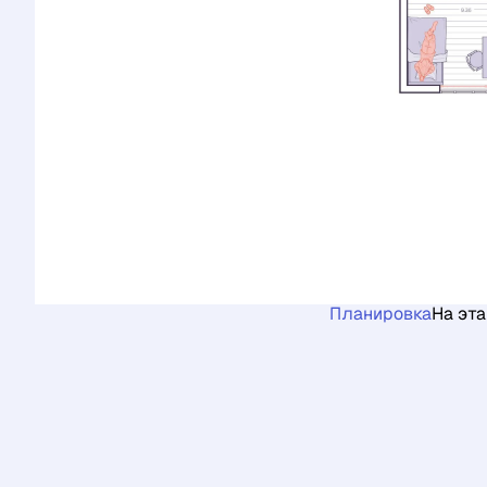
Планировка
На эт