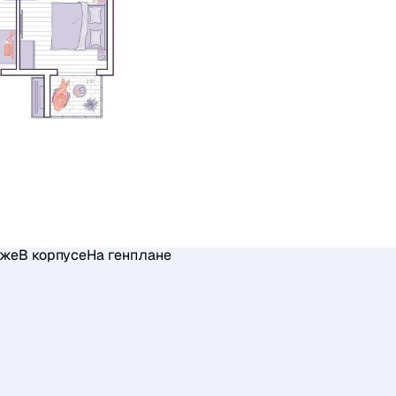
аже
В корпусе
На генплане