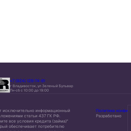
+7 (924) 128-74-81
г Владивосток, ул Зеленый Бульвар
Пн-сб c 10:00 до 19:00
ит исключительно информационный
Политика конфид
оложениями статьи 437 ГК РФ.
Разработано
ите все условия кредита (займа)"
торый обеспечивает потребителю