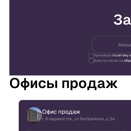
За
Введи
Принимаю
политику 
Даю согласие на
обр
Офисы продаж
Офис продаж
г Владивосток, ул Батарейная, д 3а