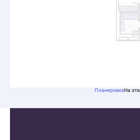
Планировка
На эт