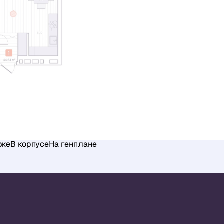
аже
В корпусе
На генплане