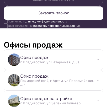
Заказать звонок
Принимаю
политику конфиденциальности
Даю согласие на
обработку персональных данных
Офисы продаж
Офис продаж
г Владивосток, ул Батарейная, д 3а
Офис продаж
Приморский край, г Артем, ул Первомайская,
д 4
Офис продаж на стройке
г Владивосток, ул Зеленый Бульвар