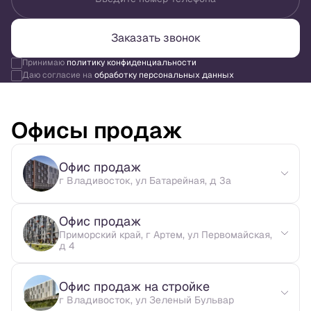
Заказать звонок
Принимаю
политику конфиденциальности
Даю согласие на
обработку персональных данных
Офисы продаж
Офис продаж
г Владивосток, ул Батарейная, д 3а
Офис продаж
Приморский край, г Артем, ул Первомайская,
д 4
Офис продаж на стройке
г Владивосток, ул Зеленый Бульвар