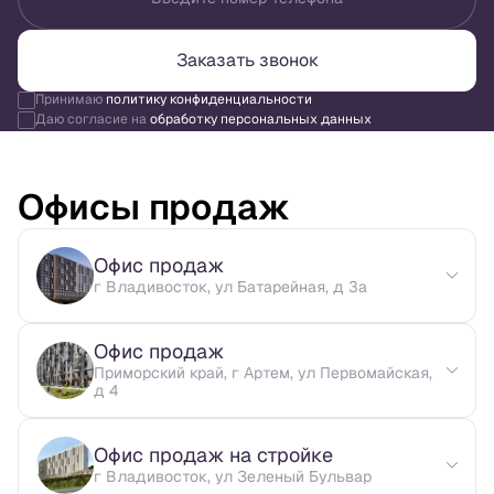
Заказать звонок
Принимаю
политику конфиденциальности
Даю согласие на
обработку персональных данных
Офисы продаж
Офис продаж
г Владивосток, ул Батарейная, д 3а
Офис продаж
Приморский край, г Артем, ул Первомайская,
д 4
Офис продаж на стройке
г Владивосток, ул Зеленый Бульвар