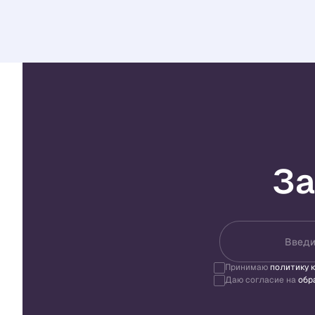
За
Введи
Принимаю
политику 
Даю согласие на
обр