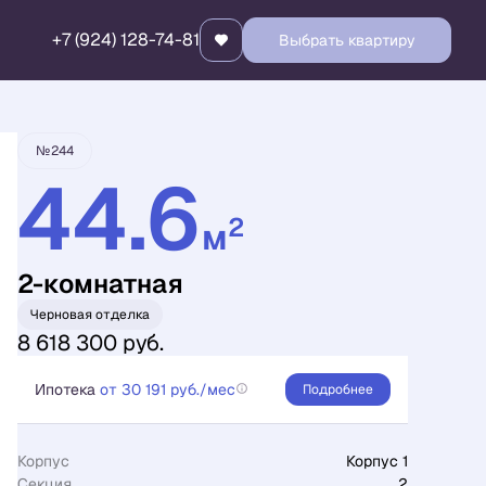
+7 (924) 128-74-81
Выбрать квартиру
Забронировать
№244
44.6
2
м
2-комнатная
Черновая отделка
8 618 300 руб.
Ипотека
от 30 191 руб./мес
Подробнее
Корпус
Корпус 1
Секция
2