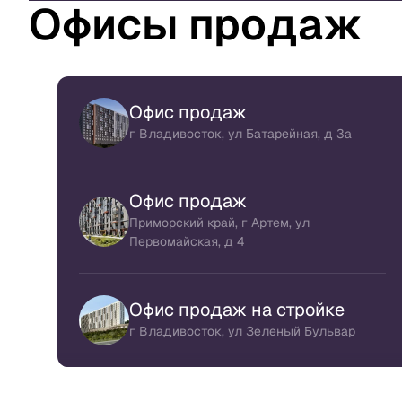
Офисы продаж
Офис продаж
г Владивосток, ул Батарейная, д 3а
Офис продаж
Приморский край, г Артем, ул
Первомайская, д 4
Офис продаж на стройке
г Владивосток, ул Зеленый Бульвар