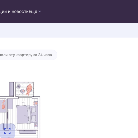
ции и новости
Ещё
ека
от 30 191 руб./мес.
ели эту квартиру за 24 часа