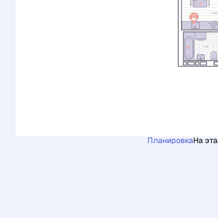
Планировка
На эт