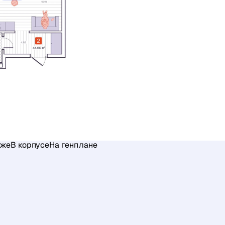
аже
В корпусе
На генплане