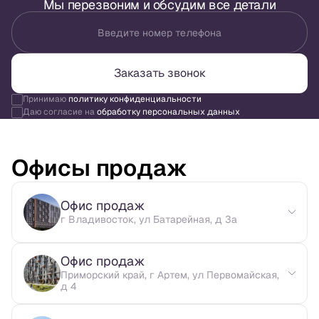
Мы перезвоним и обсудим все детали
Введите номер телефона
Заказать звонок
Принимаю
политику конфиденциальности
Даю согласие на
обработку персональных данных
Офисы продаж
Офис продаж
г Владивосток, ул Батарейная, д 3а
Офис продаж
Приморский край, г Артем, ул Первомайская,
д 4