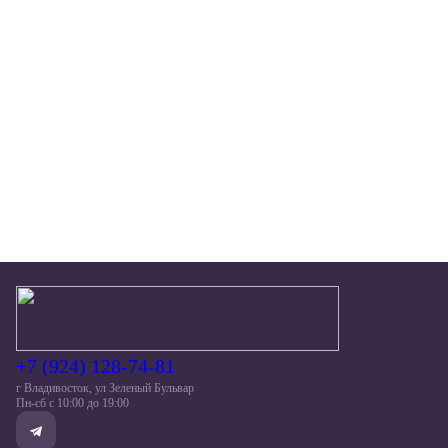
Офис продаж
Приморский край, г Артем, ул Первомайская, д 4
Офис продаж на стройке
г Владивосток, ул Зеленый Бульвар
+7 (924) 128-74-81
г Владивосток, ул Зеленый Бульвар
Пн-сб c 10:00 до 19:00