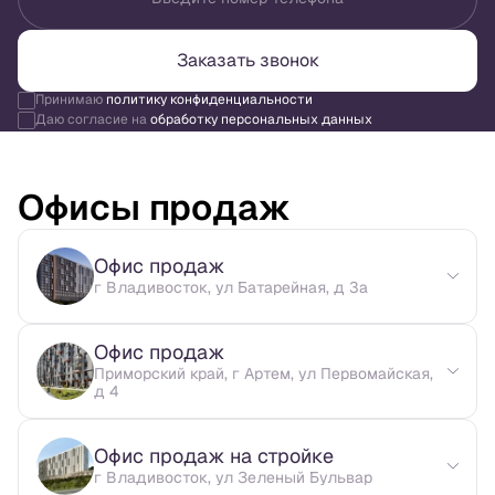
Заказать звонок
Принимаю
политику конфиденциальности
Даю согласие на
обработку персональных данных
Офисы продаж
Офис продаж
г Владивосток, ул Батарейная, д 3а
Офис продаж
Приморский край, г Артем, ул Первомайская,
д 4
Офис продаж на стройке
г Владивосток, ул Зеленый Бульвар