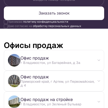
Заказать звонок
Принимаю
политику конфиденциальности
Даю согласие на
обработку персональных данных
Офисы продаж
Офис продаж
г Владивосток, ул Батарейная, д 3а
Офис продаж
Приморский край, г Артем, ул Первомайская,
д 4
Офис продаж на стройке
г Владивосток, ул Зеленый Бульвар