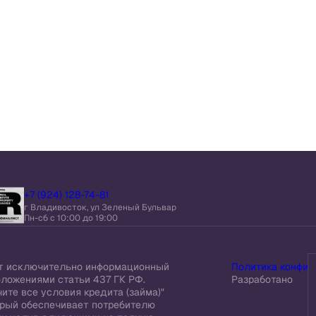
+7 (924) 128-74-81
г Владивосток, ул Зеленый Бульвар
Пн-сб c 10:00 до 19:00
ит исключительно информационный
Политика конфид
оложениями статьи 437 ГК РФ.
Разработано
ите все условия кредита (займа)"
торый обеспечивает потребителю