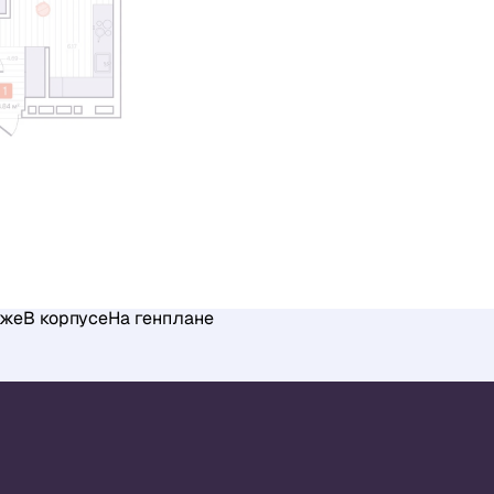
аже
В корпусе
На генплане