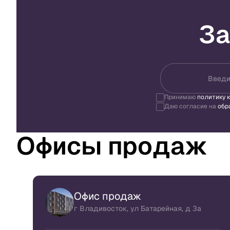
За
Введи
Принимаю
политику 
Даю согласие на
обр
Офисы продаж
Офис продаж
г Владивосток, ул Батарейная, д 3а