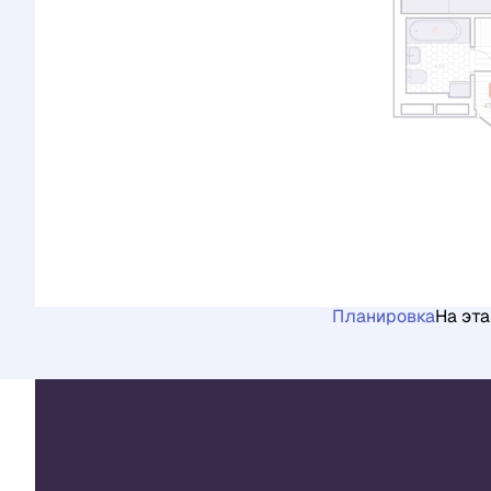
Планировка
На эт