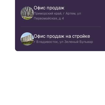
Офис продаж
Приморский край, г Артем, ул
Первомайская, д 4
Офис продаж на стройке
г Владивосток, ул Зеленый Бульвар