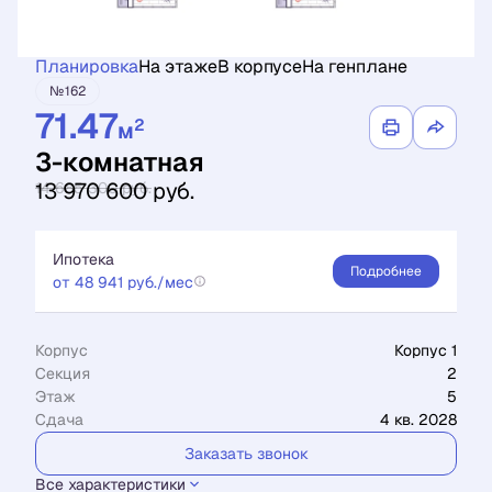
Планировка
На этаже
В корпусе
На генплане
№162
71.47
2
м
3-комнатная
13 970 600 руб.
14 685 300 руб.
Ипотека
Подробнее
от 48 941 руб./мес
Корпус
Корпус 1
Секция
2
Этаж
5
Сдача
4 кв. 2028
Заказать звонок
Все характеристики