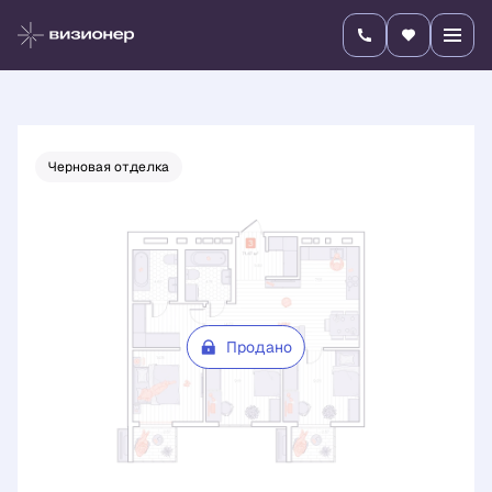
2
3-комнатная
71.47 м
Цена по запросу
Черновая отделка
Продано