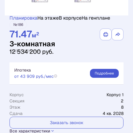
Планировка
На этаже
В корпусе
На генплане
№186
71.47
2
м
3-комнатная
12 534 200 руб.
13 248 900 руб.
Ипотека
Подробнее
от 43 909 руб./мес
Корпус
Корпус 1
Секция
2
Этаж
8
Сдача
4 кв. 2028
Заказать звонок
Все характеристики