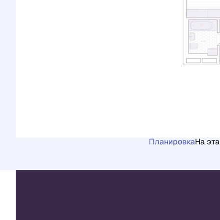
Планировка
На эт