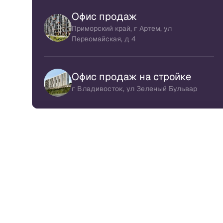
Офис продаж
Приморский край, г Артем, ул
Первомайская, д 4
Офис продаж на стройке
г Владивосток, ул Зеленый Бульвар