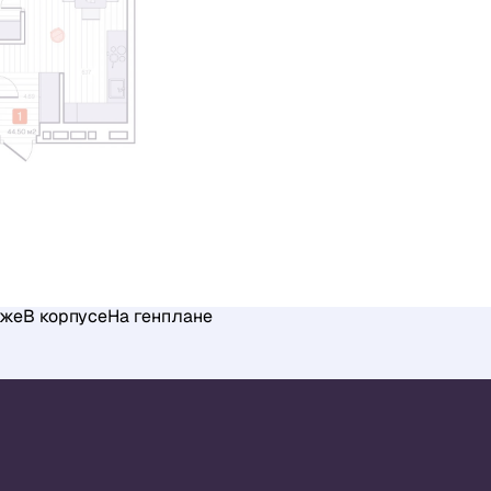
аже
В корпусе
На генплане