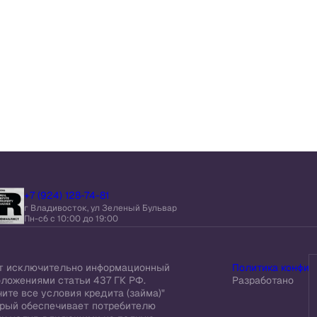
+7 (924) 128-74-81
г Владивосток, ул Зеленый Бульвар
Пн-сб c 10:00 до 19:00
ит исключительно информационный
Политика конфид
оложениями статьи 437 ГК РФ.
Разработано
ите все условия кредита (займа)"
торый обеспечивает потребителю