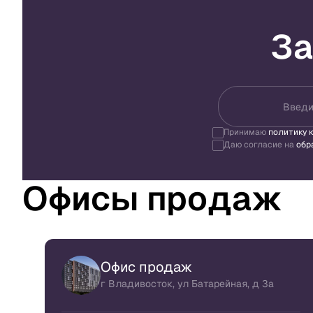
За
Введи
Принимаю
политику 
Даю согласие на
обр
Офисы продаж
Офис продаж
г Владивосток, ул Батарейная, д 3а