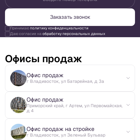
Заказать звонок
Принимаю
политику конфиденциальности
Даю согласие на
обработку персональных данных
Офисы продаж
Офис продаж
г Владивосток, ул Батарейная, д 3а
Офис продаж
Приморский край, г Артем, ул Первомайская,
д 4
Офис продаж на стройке
г Владивосток, ул Зеленый Бульвар