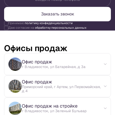
Заказать звонок
Принимаю
политику конфиденциальности
Даю согласие на
обработку персональных данных
Офисы продаж
Офис продаж
г Владивосток, ул Батарейная, д 3а
Офис продаж
Приморский край, г Артем, ул Первомайская,
д 4
Офис продаж на стройке
г Владивосток, ул Зеленый Бульвар