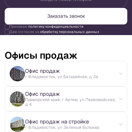
Заказать звонок
Принимаю
политику конфиденциальности
Даю согласие на
обработку персональных данных
Офисы продаж
Офис продаж
г Владивосток, ул Батарейная, д 3а
Офис продаж
Приморский край, г Артем, ул Первомайская,
д 4
Офис продаж на стройке
г Владивосток, ул Зеленый Бульвар