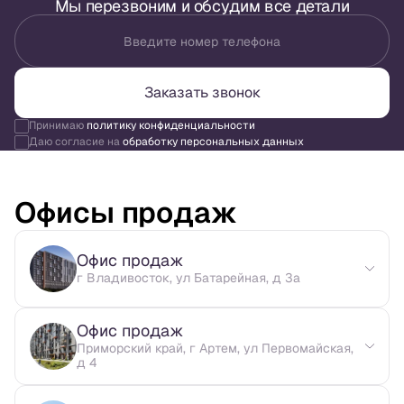
Мы перезвоним и обсудим все детали
Введите номер телефона
Заказать звонок
Принимаю
политику конфиденциальности
Даю согласие на
обработку персональных данных
Офисы продаж
Офис продаж
г Владивосток, ул Батарейная, д 3а
Офис продаж
Приморский край, г Артем, ул Первомайская,
д 4