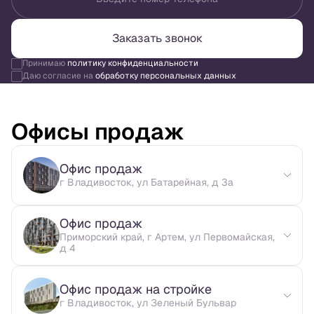
Заказать звонок
Принимаю
политику конфиденциальности
Даю согласие на
обработку персональных данных
Офисы продаж
Офис продаж
г Владивосток, ул Батарейная, д 3а
Офис продаж
Приморский край, г Артем, ул Первомайская,
д 4
Офис продаж на стройке
г Владивосток, ул Зеленый Бульвар