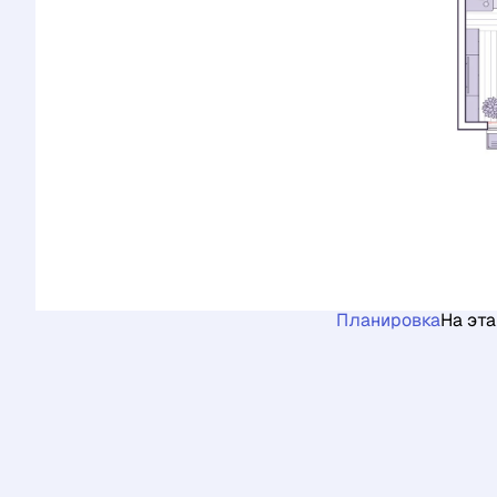
Планировка
На эт