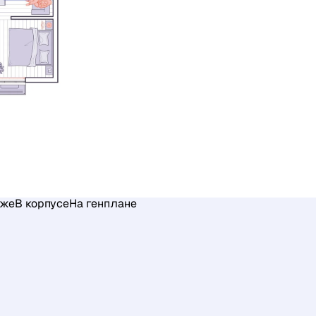
аже
В корпусе
На генплане