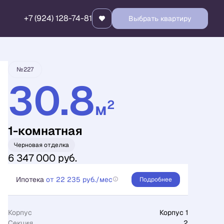
+7 (924) 128-74-81
Выбрать квартиру
Забронировать
№227
30.8
2
м
1-комнатная
Черновая отделка
6 347 000 руб.
Ипотека
от 22 235 руб./мес
Подробнее
Корпус
Корпус 1
Секция
2