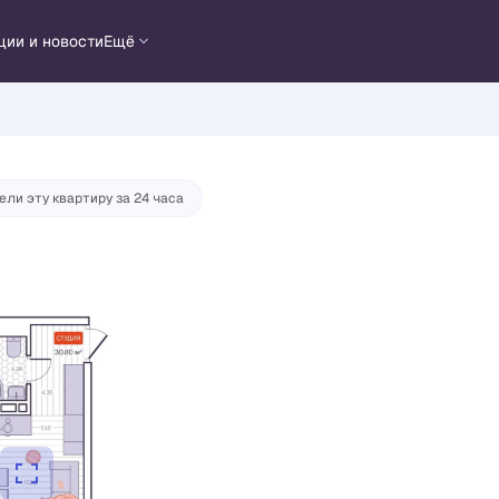
ции и новости
Ещё
ека
от 22 235 руб./мес.
ели эту квартиру за 24 часа