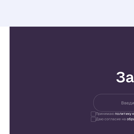
За
Введи
Принимаю
политику 
Даю согласие на
обр