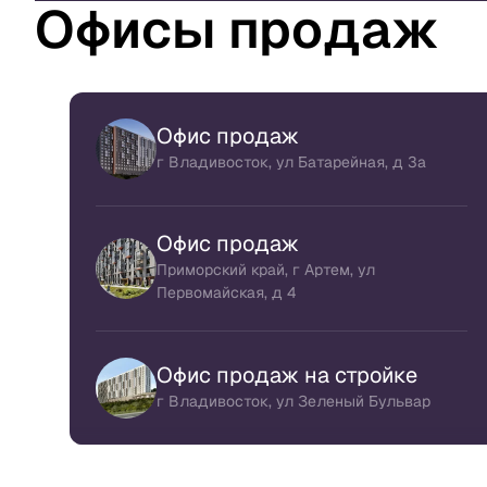
Офисы продаж
Офис продаж
г Владивосток, ул Батарейная, д 3а
Офис продаж
Приморский край, г Артем, ул
Первомайская, д 4
Офис продаж на стройке
г Владивосток, ул Зеленый Бульвар